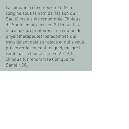
La clinique a été créée en 2002, à
l'origine sous le nom de 'Maison du
Saule', mais a été renommée 'Clinique
de Santé Inspiration' en 2015 par les
nouveaux propriétaires, une équipe de
physiothérapeutes/ostéopathes qui
travaillaient déjà sur place et qui a voulu
préserver le concept tel quel, malgré la
vente par la fondatrice. En 2019, la
clinique fut renommée Clinique de
Santé NDG.
Notre Philosophie
Notre intention est d'offrir un espace
clinique à l'allure invitante, non-
institutionnelle, qui donne l'impression
d'une maison plus que d'un hôpital,
avec une atmosphère calme et sereine,
favorisant la guérison. Nous tentons de